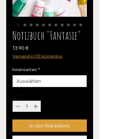
Notizbuch "Fantasie"
Preis
13,90 €
Versand in DE kostenlos
Innenseiten
*
Anzahl
*
In den Warenkorb