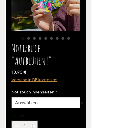
Notizbuch
"Aufblühen!"
Preis
13,90 €
Versand in DE kostenlos
Notizbuch Innenseiten
*
Anzahl
*