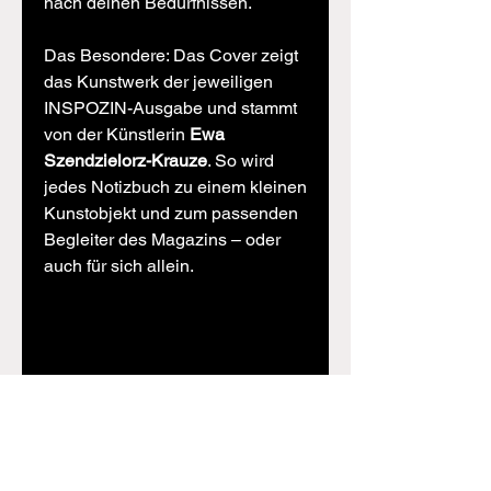
nach deinen Bedürfnissen.
Das Besondere: Das Cover zeigt
das Kunstwerk der jeweiligen
INSPOZIN-Ausgabe und stammt
von der Künstlerin
Ewa
Szendzielorz-Krauze
. So wird
jedes Notizbuch zu einem kleinen
Kunstobjekt und zum passenden
Begleiter des Magazins – oder
auch für sich allein.
Material
Unsere
VERSANDINFO
Notizbücher bieten dir
120
Seiten (60
Wir liefern unsere Notizbücher