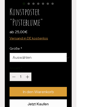
Kunstposter
"Pusteblume"
Sale-
ab
25,00€
Preis
Versand in DE kostenlos
Größe
*
Anzahl
*
In den Warenkorb
Jetzt Kaufen