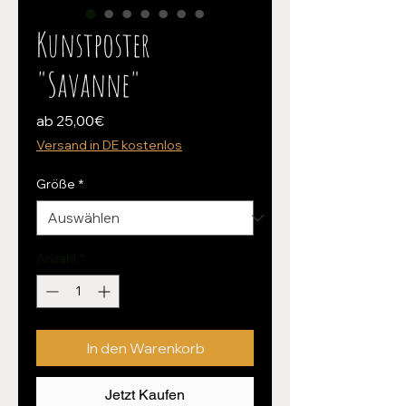
Kunstposter
"Savanne"
Sale-
ab
25,00€
Preis
Versand in DE kostenlos
Größe
*
Anzahl
*
In den Warenkorb
Jetzt Kaufen