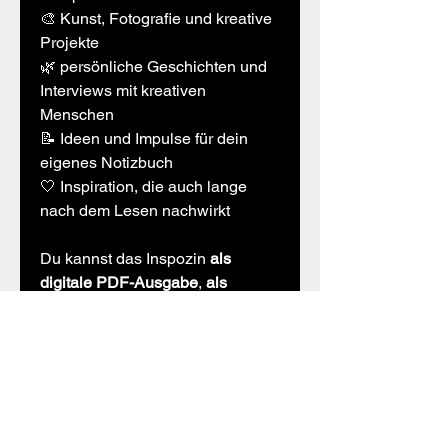
🎨 Kunst, Fotografie und kreative
Projekte
🌿 persönliche Geschichten und
Interviews mit kreativen
Menschen
📝 Ideen und Impulse für dein
eigenes Notizbuch
🤍 Inspiration, die auch lange
nach dem Lesen nachwirkt
Du kannst das Inspozin
als
digitale PDF-Ausgabe
,
als
hochwertiges Printmagazin
oder
im Bundle mit dem passenden
Notizbuch
entdecken – ganz so,
wie es am besten zu dir passt.
Digitales Produkt!