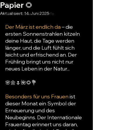
Papier 🌻
Reisen
Aktualisiert:
14. Juni 2025
Kreative Lebensentwürfe
Der März ist endlich da
 – die 
ersten Sonnenstrahlen kitzeln 
deine Haut, die Tage werden 
länger, und die Luft fühlt sich 
leicht und erfrischend an. Der 
Frühling bringt uns nicht nur 
neues Leben in der Natur...
🌸🌼🌷🌺🌻💐
Besonders für uns Frauen
 ist 
dieser Monat ein Symbol der 
Erneuerung und des 
Neubeginns. Der Internationale 
Frauentag erinnert uns daran, 