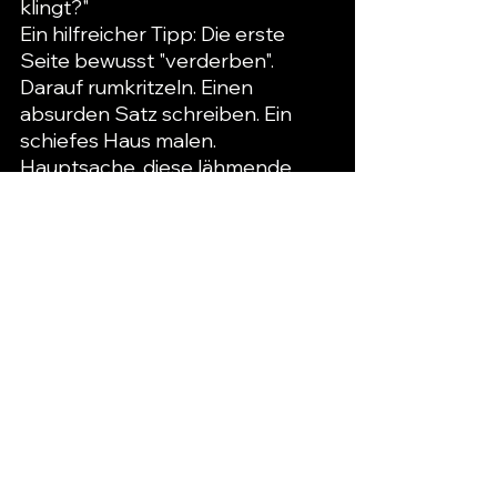
klingt?"
Ein hilfreicher Tipp: Die erste 
Seite bewusst "verderben". 
Darauf rumkritzeln. Einen 
absurden Satz schreiben. Ein 
schiefes Haus malen. 
Hauptsache, diese lähmende 
"erste Seite"-Angst verschwindet!
Es geht nicht um Perfektion. Es 
geht um diesen ersten Schritt. 
Den Stift aufs Papier zu setzen 
und zu wissen: "Das ist meins. Hier 
darf ich sein, wie ich bin."
Dreifache Inspiration
: Zu jedem 
Notizbuch-Set bekommst du 
drei liebevoll designte 
Lesezeichen dazu. Ideal, um 
deine Gedanken zu ordnen, 