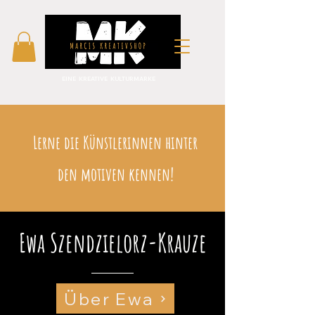
EINE KREATIVE KULTURMARKE
Lerne die Künstlerinnen hinter
den motiven kennen!
Ewa Szendzielorz-Krauze
Über Ewa